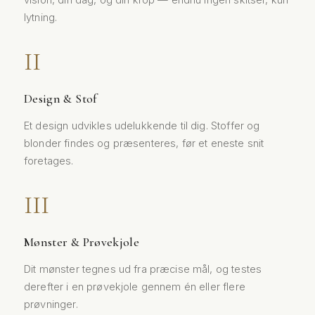
vision, din dag, og din krop — endnu ingen skitser, kun
lytning.
Design & Stof
Et design udvikles udelukkende til dig. Stoffer og
blonder findes og præsenteres, før et eneste snit
foretages.
Mønster & Prøvekjole
Dit mønster tegnes ud fra præcise mål, og testes
derefter i en prøvekjole gennem én eller flere
prøvninger.