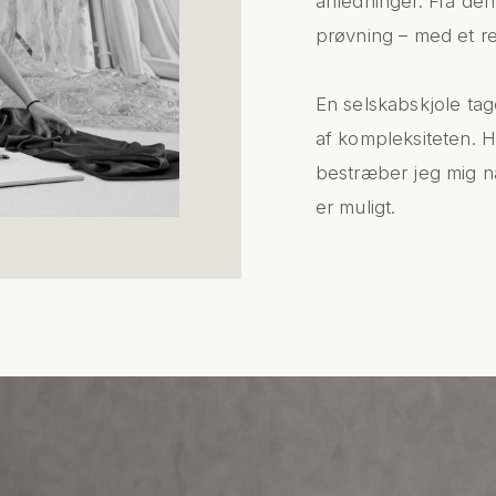
anledninger. Fra den f
prøvning – med et re
En selskabskjole ta
af kompleksiteten. H
bestræber jeg mig n
er muligt.